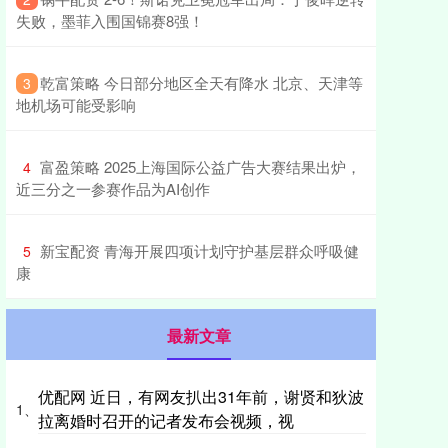
失败，墨菲入围国锦赛8强！
​乾富策略 今日部分地区全天有降水 北京、天津等
3
地机场可能受影响
​富盈策略 2025上海国际公益广告大赛结果出炉，
4
近三分之一参赛作品为AI创作
​新宝配资 青海开展四项计划守护基层群众呼吸健
5
康
最新文章
优配网 近日，有网友扒出31年前，谢贤和狄波
1、
拉离婚时召开的记者发布会视频，视