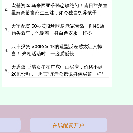
宏基资本 马来西亚爷孙恋够绝的！昔日甜美童
2、
星嫁高龄富商生三娃，如今独自抚养孩子
天宇配资 50岁黄晓明现身老家青岛一间4S店
3、
购买豪车，他穿着一身白色衣服，打扮
典丰投资 Sadie Sink的造型反差感太让人惊
4、
喜！ 亮相活动时，一袭质感长
天通盈 香港女星在广东中山买房，价格不到
5、
200万港币，坦言“连老公都说好像买菜一样”
在线配资开户