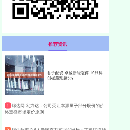
推荐资讯
君子配资 卓越新能涨停 19只科
创板股涨超5%
​锦达网 宏力达：公司受让本源量子部分股份的价
1
格遵循市场定价原则
​锅牛配资 2-6！斯诺克卫冕冠军出局：丁俊晖逆转
2