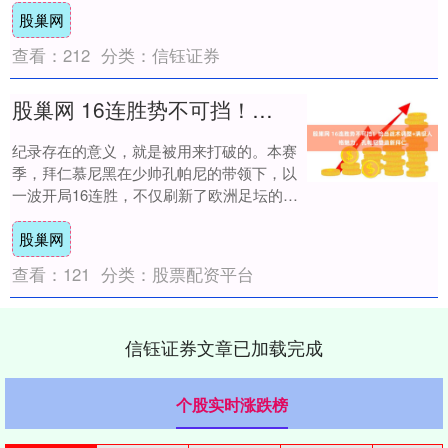
股巢网
学教....
查看：
212
分类：
信钰证券
股巢网 16连胜势不可挡！恰当战术调整+满级人格魅力，孔帕尼塑造新拜仁
纪录存在的意义，就是被用来打破的。本赛
季，拜仁慕尼黑在少帅孔帕尼的带领下，以
一波开局16连胜，不仅刷新了欧洲足坛的历
史，更以一种前所未有的姿态，宣告了一支
股巢网
新拜仁....
查看：
121
分类：
股票配资平台
信钰证券文章已加载完成
个股实时涨跌榜