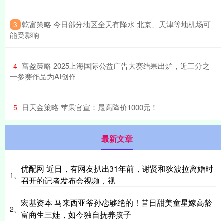
​乾富策略 今日部分地区全天有降水 北京、天津等地机场可
3
能受影响
​富盈策略 2025上海国际公益广告大赛结果出炉，近三分之
4
一参赛作品为AI创作
​日天金策略 苹果官宣：最高降价1000元！
5
最新文章
优配网 近日，有网友扒出31年前，谢贤和狄波拉离婚时
1、
召开的记者发布会视频，视
宏基资本 马来西亚爷孙恋够绝的！昔日甜美童星嫁高龄
2、
富商生三娃，如今独自抚养孩子