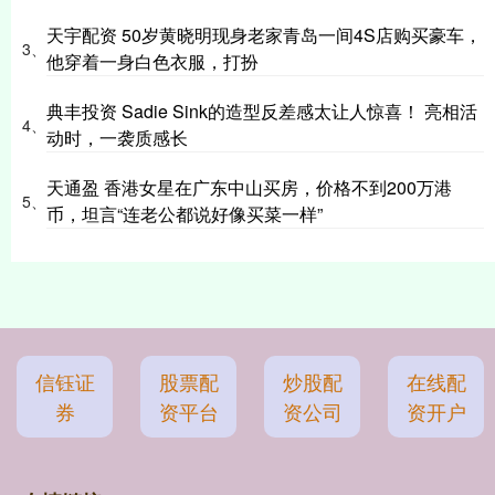
天宇配资 50岁黄晓明现身老家青岛一间4S店购买豪车，
3、
他穿着一身白色衣服，打扮
典丰投资 Sadie Sink的造型反差感太让人惊喜！ 亮相活
4、
动时，一袭质感长
天通盈 香港女星在广东中山买房，价格不到200万港
5、
币，坦言“连老公都说好像买菜一样”
信钰证
股票配
炒股配
在线配
券
资平台
资公司
资开户