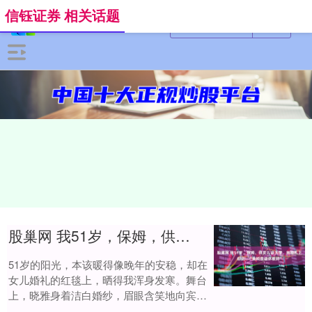
信钰证券 相关话题
股巢网 我51岁，保姆，供女儿读大学，她婚礼上却说：“我妈是退休教师”
51岁的阳光，本该暖得像晚年的安稳，却在
女儿婚礼的红毯上，晒得我浑身发寒。舞台
上，晓雅身着洁白婚纱，眉眼含笑地向宾客
介绍我，那句“这是我的妈妈，一位退休的中