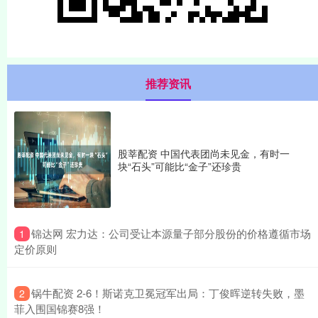
推荐资讯
股莘配资 中国代表团尚未见金，有时一
块“石头”可能比“金子”还珍贵
​锦达网 宏力达：公司受让本源量子部分股份的价格遵循市场
1
定价原则
​锅牛配资 2-6！斯诺克卫冕冠军出局：丁俊晖逆转失败，墨
2
菲入围国锦赛8强！